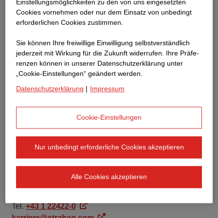
Einstellungsmöglichkeiten zu den von uns eingesetzten
Inhalt dieser Webseiten keine Verantwortung
Cookies vornehmen oder nur dem Einsatz von unbedingt
übernehmen können.
erforderlichen Cookies zustimmen.
Aufgrund des ausschließlich informativen Charakters
Sie können Ihre freiwillige Einwilligung selbstverständlich
jederzeit mit Wirkung für die Zukunft widerrufen. Ihre Prä­fe­
dieser Webseite wird besonders betont, dass eine
renzen können in unserer Datenschutzerklärung unter
rechtsgeschäftliche Bindung unseres Unternehmens
„Cookie-Einstellungen“ geändert werden.
oder sonstige Verpflichtung, in welcher Form auch
Datenschutzerklärung
|
Impressum
immer, allein aufgrund der hier zur Verfügung gestellten
Informationen selbstverständlich ausgeschlossen ist.
Cookie-Einstellungen
STRABAG SE
Nur unbedingt erforderliche Cookies akzeptieren
People & Culture Development
Donau-City-Str. 9
1220 Wien
Alle Cookies akzeptieren
Österreich
Tel.
+43 1 22422-0
karriere@strabag.com