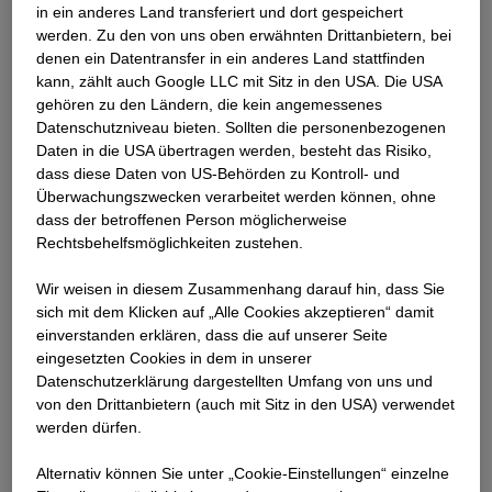
Haftung für Schäden, die - aus welchem Grund auch
in ein anderes Land transferiert und dort gespeichert
immer - im Zusammenhang mit dem Gebrauch der auf
werden. Zu den von uns oben erwähnten Drittanbietern, bei
denen ein Datentransfer in ein anderes Land stattfinden
unserer Webseite bereitgestellten Informationen
kann, zählt auch Google LLC mit Sitz in den USA. Die USA
entstanden sind, im gesetzlich zulässigen Umfang ab.
gehören zu den Ländern, die kein angemessenes
Datenschutzniveau bieten. Sollten die personenbezogenen
Sofern nicht anderweitig gekennzeichnet, liegt das
Daten in die USA übertragen werden, besteht das Risiko,
Urheberrecht der bereitgestellten Dokumente und der
dass diese Daten von US-Behörden zu Kontroll- und
dafür verwendeten Materialien ausschließlich bei
Überwachungszwecken verarbeitet werden können, ohne
unserem Unternehmen. Durch die Verwendung unserer
dass der betroffenen Person möglicherweise
Rechtsbehelfsmöglichkeiten zustehen.
Webseite wird niemandem ein Recht, in welcher Form
auch immer, eingeräumt. Eine über den informativen
Wir weisen in diesem Zusammenhang darauf hin, dass Sie
Gebrauch hinausgehende sonstige Verwendung (etwa
sich mit dem Klicken auf „Alle Cookies akzeptieren“ damit
zu gewerblichen Zwecken) ist nicht gestattet, es sei
ein­ver­standen erklären, dass die auf unserer Seite
denn, Ihnen ist für unsere Inhalte von uns die schriftliche
eingesetzten Cookies in dem in unserer
Zustimmung hierzu ausdrücklich erteilt worden.
Datenschutzerklärung dargestellten Umfang von uns und
von den Drittanbietern (auch mit Sitz in den USA) verwendet
werden dürfen.
Sofern wir mittels elektronischen Verweises (Links)
einen Zugang zu fremden Informationen direkt oder
Alternativ können Sie unter „Cookie-Einstellungen“ einzelne
indirekt eröffnen, wird festgehalten, dass wir für den