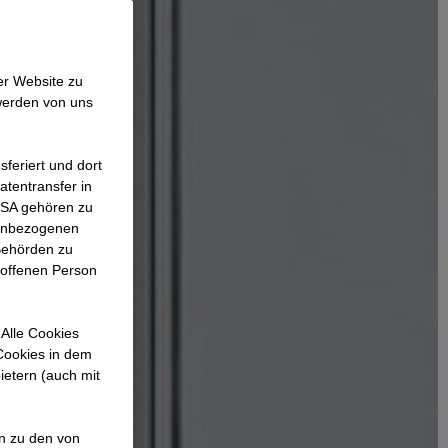
er Website zu
werden von uns
feriert und dort
atentransfer in
 USA gehören zu
nenbezogenen
Behörden zu
roffenen Person
Alle Cookies
 Cookies in dem
ietern (auch mit
en zu den von