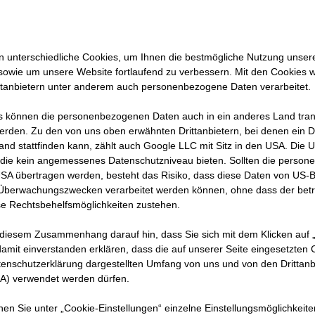
 unterschiedliche Cookies, um Ihnen die best­mögliche Nutzung unser
sowie um unsere Website fortlaufend zu verbessern. Mit den Cookies 
ttanbietern unter anderem auch personenbezogene Daten verarbeitet.
 können die personenbezogenen Daten auch in ein anderes Land trans
erden. Zu den von uns oben erwähnten Drittanbietern, bei denen ein D
and stattfinden kann, zählt auch Google LLC mit Sitz in den USA. Die
die kein angemessenes Datenschutzniveau bieten. Sollten die perso
USA übertragen werden, besteht das Risiko, dass diese Daten von US-
 Überwachungszwecken verarbeitet werden können, ohne dass der bet
e Rechtsbehelfsmöglichkeiten zustehen.
 diesem Zusammenhang darauf hin, dass Sie sich mit dem Klicken auf „
amit ein­ver­standen erklären, dass die auf unserer Seite eingesetzten
tenschutzerklärung dargestellten Umfang von uns und von den Drittanb
SA) verwendet werden dürfen.
nnen Sie unter „Cookie-Einstellungen“ einzelne Einstellungsmöglichkeit