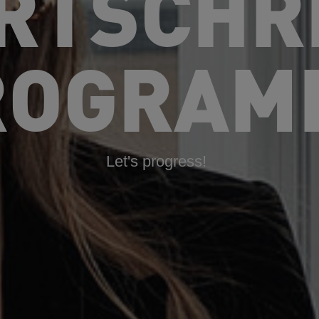
RTSCHR
ROGRAM
Let's progress!