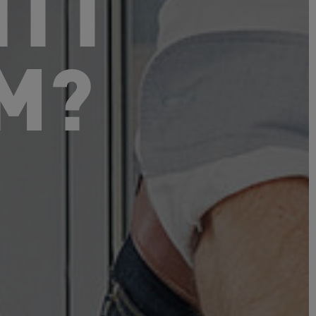
ITT
M?