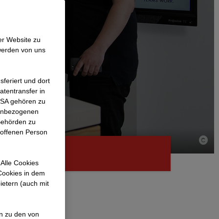
er Website zu
werden von uns
feriert und dort
atentransfer in
 USA gehören zu
nenbezogenen
Behörden zu
roffenen Person
Alle Cookies
 Cookies in dem
ietern (auch mit
BAG
en zu den von