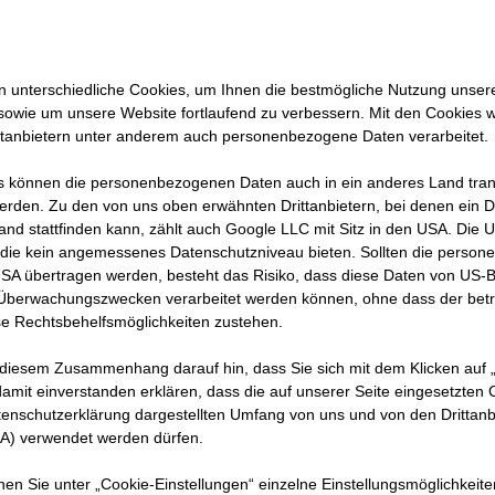
 unterschiedliche Cookies, um Ihnen die best­mögliche Nutzung unser
sowie um unsere Website fortlaufend zu verbessern. Mit den Cookies 
ttanbietern unter anderem auch personenbezogene Daten verarbeitet.
 können die personenbezogenen Daten auch in ein anderes Land trans
erden. Zu den von uns oben erwähnten Drittanbietern, bei denen ein D
and stattfinden kann, zählt auch Google LLC mit Sitz in den USA. Die
die kein angemessenes Datenschutzniveau bieten. Sollten die perso
USA übertragen werden, besteht das Risiko, dass diese Daten von US-
 Überwachungszwecken verarbeitet werden können, ohne dass der bet
e Rechtsbehelfsmöglichkeiten zustehen.
Zu den offenen Jobs
 diesem Zusammenhang darauf hin, dass Sie sich mit dem Klicken auf „
amit ein­ver­standen erklären, dass die auf unserer Seite eingesetzten
tenschutzerklärung dargestellten Umfang von uns und von den Drittanb
SA) verwendet werden dürfen.
urity schützt, was STRA
nnen Sie unter „Cookie-Einstellungen“ einzelne Einstellungsmöglichkeit