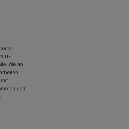
AG: IT
en
IT-
lle, die an
arbeiten
 mit
sammen und
n