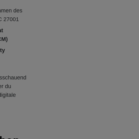
hmen des
EC 27001
at
CM)
ty
usschauend
er du
igitale