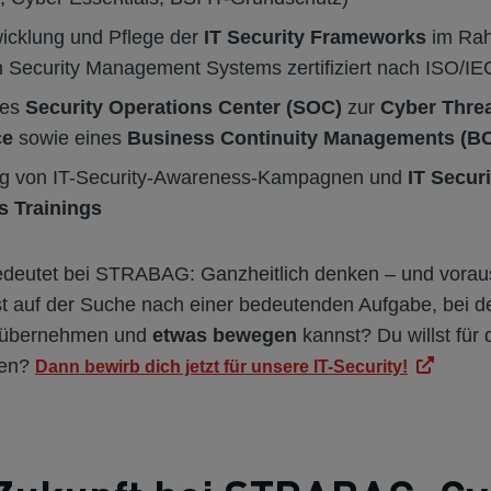
icklung und Pflege der
IT Security Frameworks
im Ra
n Security Management Systems zertifiziert nach ISO/I
nes
Security Operations Center (SOC)
zur
Cyber Thre
ce
sowie eines
Business Continuity Managements (B
ng von IT-Security-Awareness-Kampagnen und
IT Securi
 Trainings
bedeutet bei STRABAG: Ganzheitlich denken – und vora
st auf der Suche nach einer bedeutenden Aufgabe, bei d
 übernehmen und
etwas bewegen
kannst? Du willst für d
gen?
Dann bewirb dich jetzt für unsere IT-Security!