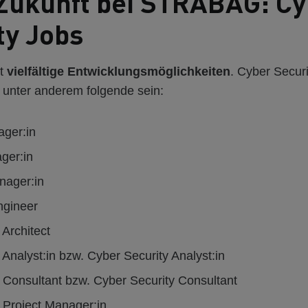
Zukunft bei STRABAG: Cy
ty Jobs
et
vielfältige Entwicklungsmöglichkeiten
. Cyber Secur
 unter anderem folgende sein:
ger:in
ger:in
nager:in
ngineer
 Architect
 Analyst:in bzw. Cyber Security Analyst:in
y Consultant bzw. Cyber Security Consultant
y Project Manager:in