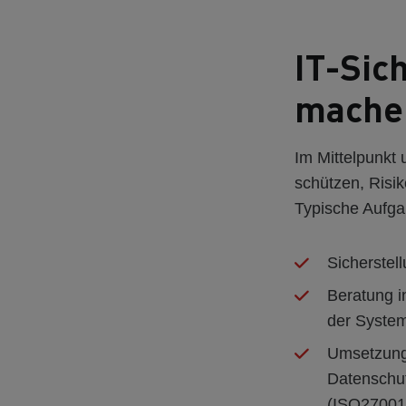
IT-Sic
machen
Im Mittelpunkt
schützen, Risik
Typische Aufga
Sicherstel
Beratung i
der Syste
Umsetzung 
Datenschu
(ISO27001,