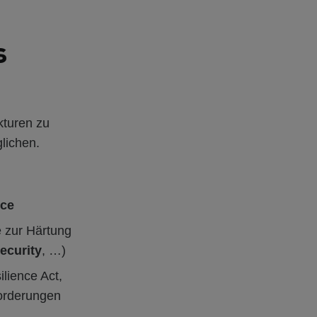
s
kturen zu
lichen.
nce
e zur Härtung
ecurity
, …)
lience Act,
forderungen