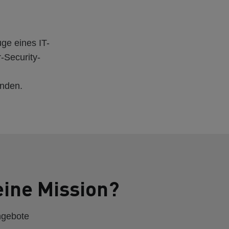
uge eines IT-
-Security-
inden.
eine Mission?
ngebote