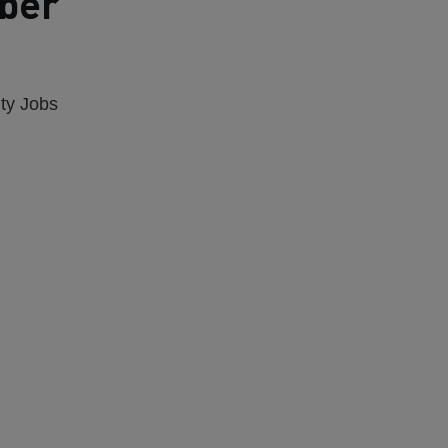
ber
ity Jobs