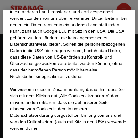
Durch Cookies können die personenbezogenen Daten auch
in ein anderes Land transferiert und dort gespeichert
werden. Zu den von uns oben erwähnten Drittanbietern, bei
denen ein Datentransfer in ein anderes Land stattfinden
kann, zählt auch Google LLC mit Sitz in den USA. Die USA
gehören zu den Ländern, die kein angemessenes
Datenschutzniveau bieten. Sollten die personenbezogenen
Daten in die USA übertragen werden, besteht das Risiko,
Kontakt
dass diese Daten von US-Behörden zu Kontroll- und
Überwachungszwecken verarbeitet werden können, ohne
STRABAG SE
dass der betroffenen Person möglicherweise
Donau-City-Str. 9
Rechtsbehelfsmöglichkeiten zustehen.
1220 Wien
Wir weisen in diesem Zusammenhang darauf hin, dass Sie
Österreich
sich mit dem Klicken auf „Alle Cookies akzeptieren“ damit
ein­ver­standen erklären, dass die auf unserer Seite
+43 1 22422-0
eingesetzten Cookies in dem in unserer
Datenschutzerklärung dargestellten Umfang von uns und
karriere@strabag.com
von den Drittanbietern (auch mit Sitz in den USA) verwendet
werden dürfen.