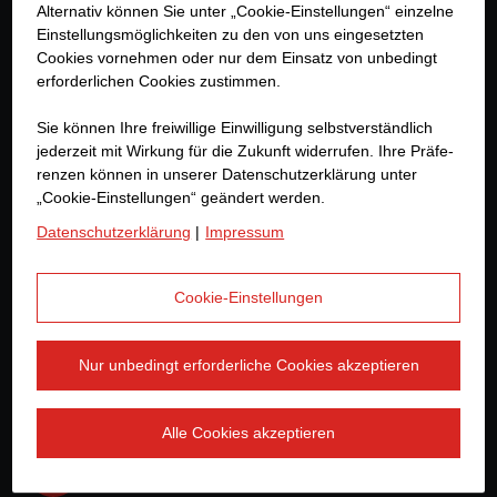
Alternativ können Sie unter „Cookie-Einstellungen“ einzelne
Weitere Links
Einstellungsmöglichkeiten zu den von uns eingesetzten
Cookies vornehmen oder nur dem Einsatz von unbedingt
erforderlichen Cookies zustimmen.
Datenschutzerklärung
Sie können Ihre freiwillige Einwilligung selbstverständlich
Impressum
jederzeit mit Wirkung für die Zukunft widerrufen. Ihre Prä­fe­
renzen können in unserer Datenschutzerklärung unter
Rechtshinweis
„Cookie-Einstellungen“ geändert werden.
Datenschutzerklärung
|
Impressum
Zur Jobbörse
Hinweisgeber-Plattform
Cookie-Einstellungen
Nur unbedingt erforderliche Cookies akzeptieren
Alle Cookies akzeptieren